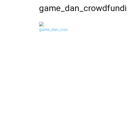
game_dan_crowdfundi