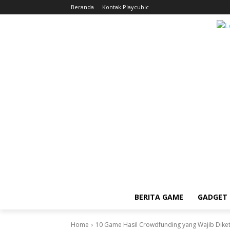
Beranda
Kontak Playcubic
BERITA GAME
GADGET 
Home
10 Game Hasil Crowdfunding yang Wajib Dike