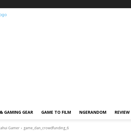
& GAMING GEAR
GAME TO FILM
NGERANDOM
REVIEW
tahui Gamer
game_dan_crowdfunding_6