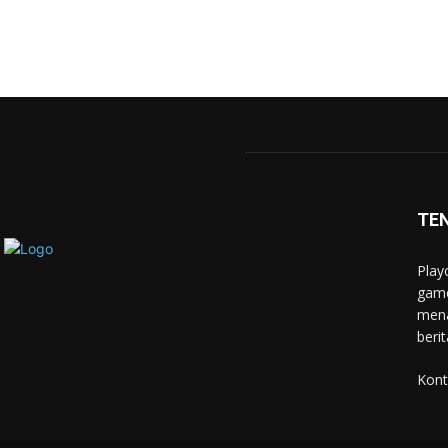
TE
Play
game
mena
berit
Kont