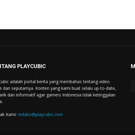
NTANG PLAYCUBIC
M
cubic adalah portal berita yang membahas tentang video
 dan seputarnya. Konten yang kami buat selalu up-to-date,
rik dan informatif agar gamers Indonesia tidak ketinggalan
a.
ak Kami:
redaksi@playcubic.com